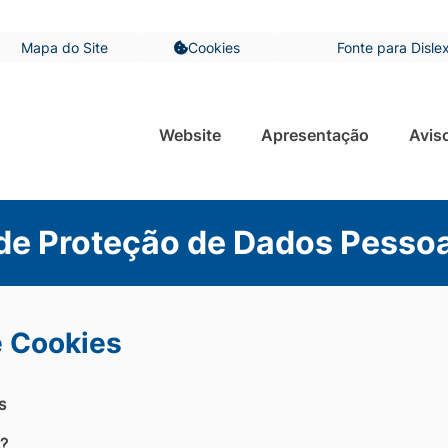
Mapa do Site
Cookies
Fonte para Dislex
Abrir
preferências
de
cookies
Website
Apresentação
Avis
 de Proteção de Dados Pesso
e Cookies
s
?