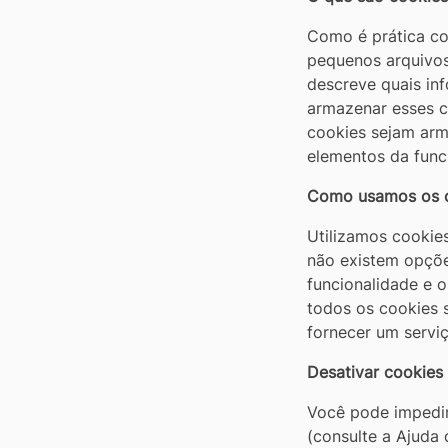
[alt+3]
Como é prática co
Ir
pequenos arquivos
para
descreve quais in
o
armazenar esses 
rodapé
cookies sejam arm
elementos da funci
[alt+4]
Como usamos os 
Utilizamos cookies
não existem opçõe
funcionalidade e o
todos os cookies s
fornecer um servi
Desativar cookies
Você pode impedir
(consulte a Ajuda 