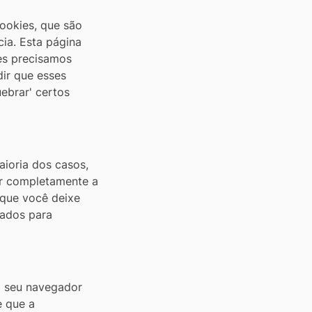
cookies, que são
ia. Esta página
es precisamos
ir que esses
ebrar' certos
aioria dos casos,
ar completamente a
 que você deixe
dos ​​para
o seu navegador
e que a