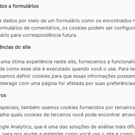
dos a formulários
 dados por meio de um formulário como os encontrados n
ormulários de comentários, os cookies podem ser configur
ário para correspondência futura.
ncias do site
uma ótima experiência neste site, fornecemos a funcionali
 de como esse site é executado quando você o usa. Para l
cisamos definir cookies para que essas informações possa
nteragir com uma página for afetada por suas preferências
ros
speciais, também usamos cookies fornecidos por terceiros 
alha quais cookies de terceiros você pode encontrar atravé
ogle Analytics, que é uma das soluções de análise mais dif
eb, para nos ajudar a entender como você usa o site e com