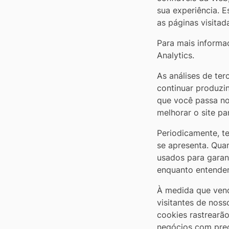
sua experiência. 
as páginas visita
Para mais informa
Analytics.
As análises de ter
continuar produzi
que você passa no
melhorar o site pa
Periodicamente, t
se apresenta. Qua
usados ​​para gara
enquanto entendem
À medida que vend
visitantes de noss
cookies rastrearão
negócios com prec