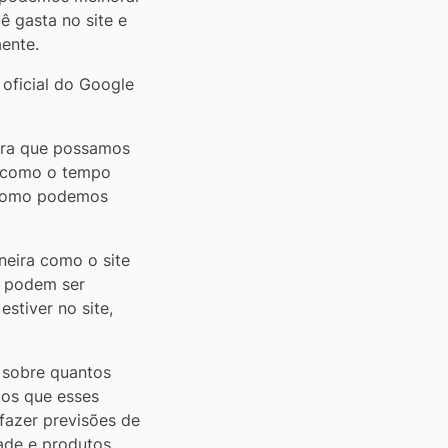
 gasta no site e
ente.
 oficial do Google
para que possamos
s como o tempo
r como podemos
neira como o site
s podem ser
stiver no site,
 sobre quantos
dos que esses
 fazer previsões de
ade e produtos