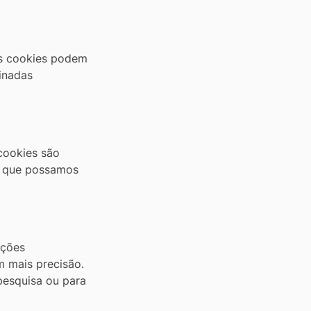
 os cookies podem
minadas
cookies são
ra que possamos
ações
m mais precisão.
pesquisa ou para