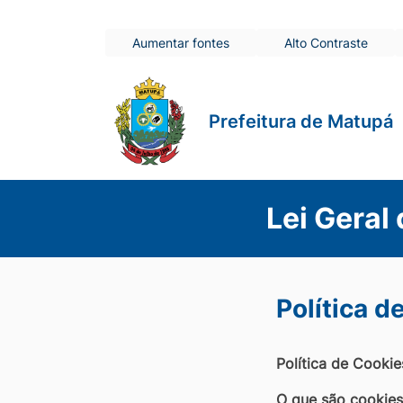
Seção
Ir
Aumentar fontes
Alto Contraste
para
de
o
atalhos
conteúdo
Prefeitura de Matupá
[alt+1]
e
Ir
links
para
Lei Geral
de
o
menu
acessibilidade
[alt+2]
Política d
Ir
para
a
Política de Cookie
busca
O que são cookies