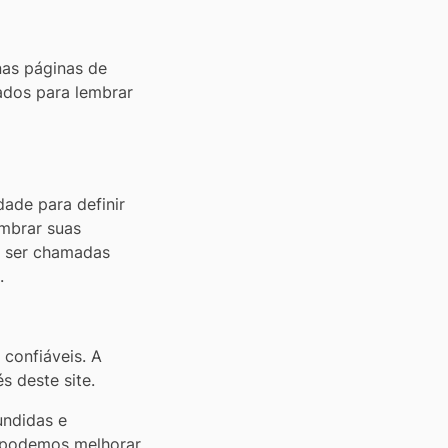
as páginas de
ados para lembrar
dade para definir
embrar suas
m ser chamadas
.
confiáveis. A
s deste site.
undidas e
o podemos melhorar