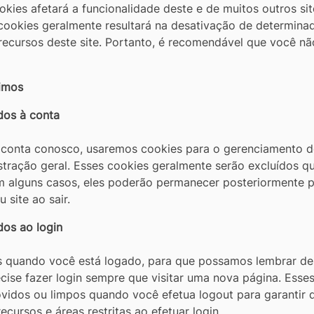
kies afetará a funcionalidade deste e de muitos outros sit
cookies geralmente resultará na desativação de determina
recursos deste site. Portanto, é recomendável que você nã
imos
dos à conta
 conta conosco, usaremos cookies para o gerenciamento 
stração geral. Esses cookies geralmente serão excluídos q
m alguns casos, eles poderão permanecer posteriormente p
 site ao sair.
dos ao login
s quando você está logado, para que possamos lembrar de
cise fazer login sempre que visitar uma nova página. Esse
idos ou limpos quando você efetua logout para garantir 
ecursos e áreas restritas ao efetuar login.