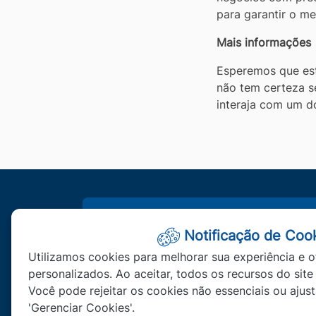
para garantir o me
Mais informações
Esperemos que est
não tem certeza s
interaja com um d
Fale Conosc
Notificação de Coo
Prefeitura Municipal 
Utilizamos cookies para melhorar sua experiência e o
lgpd@matupa.mt.go
personalizados. Ao aceitar, todos os recursos do site
Você pode rejeitar os cookies não essenciais ou ajus
(66)3595-3100
'Gerenciar Cookies'.