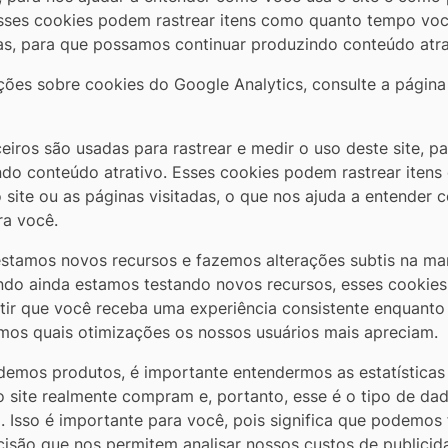
Esses cookies podem rastrear itens como quanto tempo você
das, para que possamos continuar produzindo conteúdo atra
ções sobre cookies do Google Analytics, consulte a página
ceiros são usadas para rastrear e medir o uso deste site, 
ndo conteúdo atrativo. Esses cookies podem rastrear iten
 site ou as páginas visitadas, o que nos ajuda a entende
ra você.
estamos novos recursos e fazemos alterações subtis na ma
ndo ainda estamos testando novos recursos, esses cookie
ntir que você receba uma experiência consistente enquanto e
os quais otimizações os nossos usuários mais apreciam.
emos produtos, é importante entendermos as estatísticas
o site realmente compram e, portanto, esse é o tipo de da
. Isso é importante para você, pois significa que podemos
isão que nos permitem analisar nossos custos de publicid